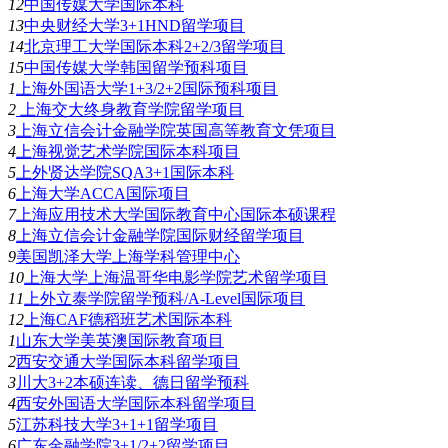
12
中国传媒大学国际本科
13
中央财经大学3+1HND留学项目
14
北京理工大学国际本科2+2/3留学项目
15
中国传媒大学韩国留学预科项目
1
上海外国语大学1+3/2+2国际预科项目
2
上海交大终身教育学院留学项目
3
上海立信会计金融学院英国高等教育文凭项目
4
上海视觉艺术学院国际本科项目
5
上外贤达学院SQA3+1国际本科
6
上海大学ACCA国际项目
7
上海应用技术大学国际教育中心国际本硕课程
8
上海立信会计金融学院国际财经留学项目
9
美国凯泽大学上海学科管理中心
10
上海大学上海温哥华电影学院艺术留学项目
11
上外立泰学院留学预科/A-Level国际项目
12
上海CAF德稻班艺术国际本科
1
山东大学美英澳国际教育项目
2
西安交通大学国际本科留学项目
3
川大3+2本硕连读、德日留学预科
4
西安外国语大学国际本科留学项目
5
江苏科技大学3+1+1留学项目
6
广东金融学院3+1/2+2留学项目