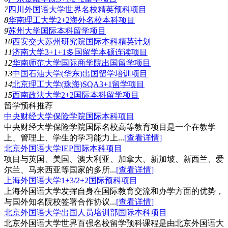
7
四川外国语大学世界名校精英预科项目
8
华南理工大学2+2海外名校本科项目
9
苏州大学国际本科留学项目
10
西安交大苏州研究院国际本科精英计划
11
济南大学3+1+1多国留学本硕连读项目
12
华南师范大学国际商学院出国留学项目
13
中国石油大学(华东)出国留学培训项目
14
北京理工大学(珠海)SQA3+1留学项目
15
西南政法大学2+2国际本科留学项目
留学预科推荐
中央财经大学保险学院国际本科项目
中央财经大学保险学院国际名校高等教育项目是一个在教学
上、管理上、学生的学习能力上...
[查看详情]
北京外国语大学IEP国际本科项目
项目与英国、美国、澳大利亚、加拿大、新加坡、新西兰、爱
尔兰、马来西亚等国家的多所...
[查看详情]
上海外国语大学1+3/2+2国际预科项目
上海外国语大学发挥自身在国际教育交流和办学方面的优势，
与国外知名院校签署合作协议...
[查看详情]
北京外国语大学出国人员培训部国际本科项目
北京外国语大学世界百强名校留学预科课程是由北京外国语大