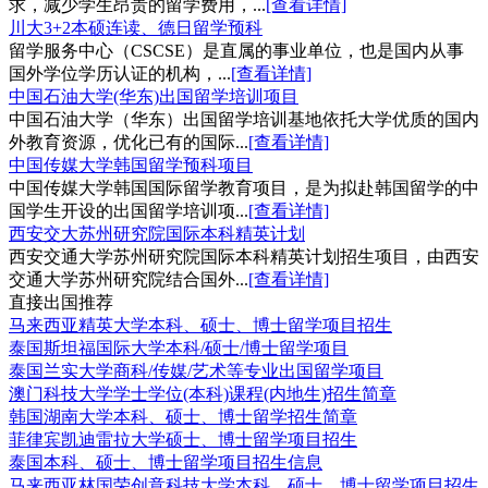
求，减少学生昂贵的留学费用，...
[查看详情]
川大3+2本硕连读、德日留学预科
留学服务中心（CSCSE）是直属的事业单位，也是国内从事
国外学位学历认证的机构，...
[查看详情]
中国石油大学(华东)出国留学培训项目
中国石油大学（华东）出国留学培训基地依托大学优质的国内
外教育资源，优化已有的国际...
[查看详情]
中国传媒大学韩国留学预科项目
中国传媒大学韩国国际留学教育项目，是为拟赴韩国留学的中
国学生开设的出国留学培训项...
[查看详情]
西安交大苏州研究院国际本科精英计划
西安交通大学苏州研究院国际本科精英计划招生项目，由西安
交通大学苏州研究院结合国外...
[查看详情]
直接出国推荐
马来西亚精英大学本科、硕士、博士留学项目招生
泰国斯坦福国际大学本科/硕士/博士留学项目
泰国兰实大学商科/传媒/艺术等专业出国留学项目
澳门科技大学学士学位(本科)课程(内地生)招生简章
韩国湖南大学本科、硕士、博士留学招生简章
菲律宾凯迪雷拉大学硕士、博士留学项目招生
泰国本科、硕士、博士留学项目招生信息
马来西亚林国荣创意科技大学本科、硕士、博士留学项目招生