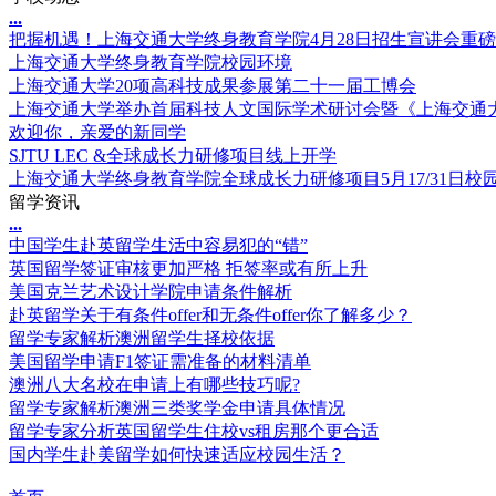
.
.
.
把握机遇！上海交通大学终身教育学院4月28日招生宣讲会重
上海交通大学终身教育学院校园环境
上海交通大学20项高科技成果参展第二十一届工博会
上海交通大学举办首届科技人文国际学术研讨会暨《上海交通
欢迎你，亲爱的新同学
SJTU LEC &全球成长力研修项目线上开学
上海交通大学终身教育学院全球成长力研修项目5月17/31日校
留学资讯
.
.
.
中国学生赴英留学生活中容易犯的“错”
英国留学签证审核更加严格 拒签率或有所上升
美国克兰艺术设计学院申请条件解析
赴英留学关于有条件offer和无条件offer你了解多少？
留学专家解析澳洲留学生择校依据
美国留学申请F1签证需准备的材料清单
澳洲八大名校在申请上有哪些技巧呢?
留学专家解析澳洲三类奖学金申请具体情况
留学专家分析英国留学生住校vs租房那个更合适
国内学生赴美留学如何快速适应校园生活？