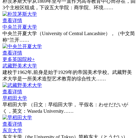
朴茨茅斯大学从1869年至今一直作为高等教育中心而存在，由
3个主校区组成，下设五大学院：商学院、环境……
查看详情
中央兰开夏大学
中央兰开夏大学（University of Central Lancashire），（中文简
称“兰开……
查看详情
更多英国院校+
武藏野美术大学
建校于1962年,前身是始于1929年的帝国美术学校。武藏野美
术大学是一所美术造型艺术教育的综合性大……
查看详情
早稻田大学
早稻田大学 （日文：早稲田大学， 平假名：わせだだいが
く，英文：Waseda University……
查看详情
东京大学
东京大学（the University of Tokyo）简称东大（とうだい），