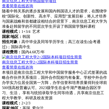
南京信息工程大学韩国留学项目
查看简章
在线咨询
随着中韩关系的逐步发展和国内韩国语人才的需求，在围绕学
校“国际化、创新性、高水平、应用型”发展目标，将人才培养
与国家战略和首都建设相结合的背景下，南京信息工程大学为
准备赴韩留学的不同层次学生开设了韩国留学预科课程
课程模式：
1+3/4 艺术
国家/地区：
韩国
招生对象：
高中毕业及同等学历学生；高三在读生(会考通
过)；国际高中生
课程费用：
国内4.68万/年
南京信息工程大学2+2国际本科项目招生简章
查看简章
在线咨询
本项目是南京信息工程大学和中国留学服务中心正式签署的战
略合作伙伴关系项目，国外合作院校均有备案。学校中外合作
办学实力位居全国第一方阵，办学信誉和培养质量得到全球前
500强高校普遍认可。2023级学生在金牛湖产教融合园区学
习、生活， 享有与统招录取学生同等待遇，共享南京信息工
程大学教学、科研及校友资源
课程模式：
2+2/3
国家/地区：
英国 爱尔兰