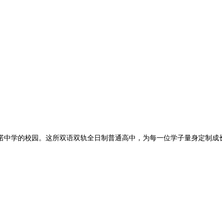
中学的校园。这所双语双轨全日制普通高中，为每一位学子量身定制成长