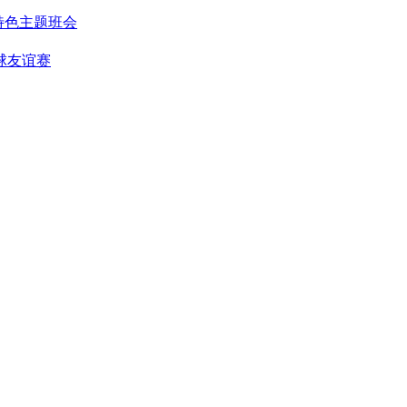
特色主题班会
球友谊赛