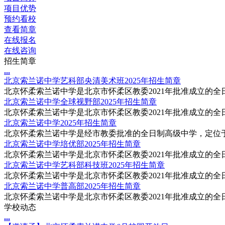
项目优势
预约看校
查看简章
在线报名
在线咨询
招生简章
.
.
.
北京索兰诺中学艺科部央清美术班2025年招生简章
北京怀柔索兰诺中学是北京市怀柔区教委2021年批准成立的全日
北京索兰诺中学全球视野部2025年招生简章
北京怀柔索兰诺中学是北京市怀柔区教委2021年批准成立的全日
北京索兰诺中学2025年招生简章
北京怀柔索兰诺中学是经市教委批准的全日制高级中学，定位于
北京索兰诺中学培优部2025年招生简章
北京怀柔索兰诺中学是北京市怀柔区教委2021年批准成立的全日
北京索兰诺中学艺科部科技班2025年招生简章
北京怀柔索兰诺中学是北京市怀柔区教委2021年批准成立的全日
北京索兰诺中学普高部2025年招生简章
北京怀柔索兰诺中学是北京市怀柔区教委2021年批准成立的全日
学校动态
.
.
.