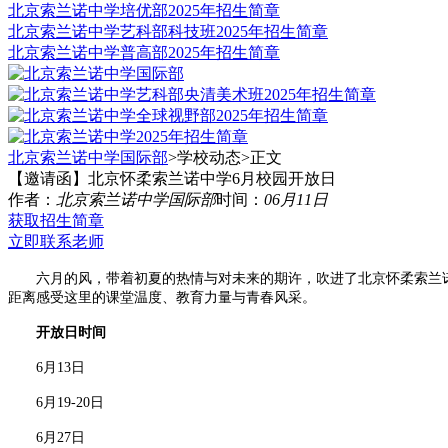
北京索兰诺中学培优部2025年招生简章
北京索兰诺中学艺科部科技班2025年招生简章
北京索兰诺中学普高部2025年招生简章
北京索兰诺中学国际部
>学校动态>
正文
【邀请函】北京怀柔索兰诺中学6月校园开放日
作者：
北京索兰诺中学国际部
时间：
06月11日
获取招生简章
立即联系老师
六月的风，带着初夏的热情与对未来的期许，吹进了北京怀柔索兰诺
距离感受这里的课堂温度、教育力量与青春风采。
开放日时间
6月13日
6月19-20日
6月27日