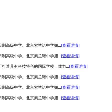
制高级中学。北京索兰诺中学拥...
[查看详情]
制高级中学。北京索兰诺中学拥...
[查看详情]
打造具有科技特色的国际学校，致力...
[查看详情]
制高级中学。北京索兰诺中学拥...
[查看详情]
制高级中学。北京索兰诺中学拥...
[查看详情]
制高级中学。北京索兰诺中学拥...
[查看详情]