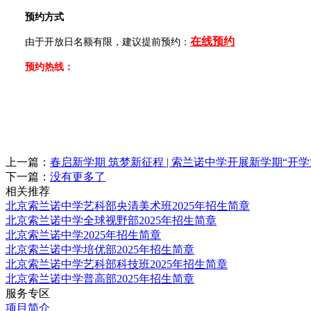
预约方式
在线预约
由于开放日名额有限，建议提前预约：
预约热线：
上一篇：
春启新学期 筑梦新征程 | 索兰诺中学开展新学期“开
下一篇：
没有更多了
相关推荐
北京索兰诺中学艺科部央清美术班2025年招生简章
北京索兰诺中学全球视野部2025年招生简章
北京索兰诺中学2025年招生简章
北京索兰诺中学培优部2025年招生简章
北京索兰诺中学艺科部科技班2025年招生简章
北京索兰诺中学普高部2025年招生简章
服务专区
项目简介