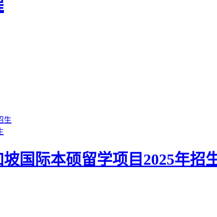
程
生
坡国际本硕留学项目2025年招