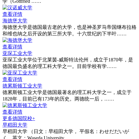
学（Gottfried ……
查看详情
海德堡大学
海德堡大学是德国最古老的大学，也是神圣罗马帝国继布拉格
和维也纳之后开设的第三所大学。十六世纪的下半叶……
查看详情
亚琛工业大学
亚琛工业大学位于北莱茵-威斯特法伦州，成立于1870年，是
德国最负盛名的理工科大学之一。目前学校有学……
查看详情
德累斯顿工业大学
德累斯顿工业大学是德国最著名的理工科大学之一，成立于
1828年，目前已有173年的历史。两德统一后，……
查看详情
更多德国院校+
早稻田大学
早稻田大学 （日文：早稲田大学， 平假名：わせだだいが
く，英文：Waseda University……