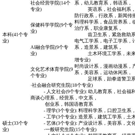
社会经营学院(14个
系，幼儿教育系，韩语系，
专业)
英语系，社会福利系，商
防行政系，行政系，新闻传
料理科学系，食品营养系，
保健科学学院(9个专
治疗系，职业康复系，
业)
本科(41个专
齿卫生系，紧急救助系
业)
电气工学系，电子工学系，
AI融合学院(9个专
系，造景系，建筑系，
业)
土木环境工学系，未来汽车
增专业)
时尚设计系，漫画动漫系，
文化艺术体育学院(9
系，美容系，运动休闲系，
个专业)
足球系，跆拳道警卫系
·社会融合研究生院(18个专业)
- 人文社会(9个专业): 幼儿教育系，社会福
商谈心理系，经营系，中文系，
创业系，韩国语教育系
- 理学(3个专业): 料理科学系，口腔卫生系
- 工学(3个专业): 造景系，建筑工学系，土
硕士(33个专
- 艺体(3个专业): 产业设计系，美容系，文
业)
·一般研究生院(15个专业)