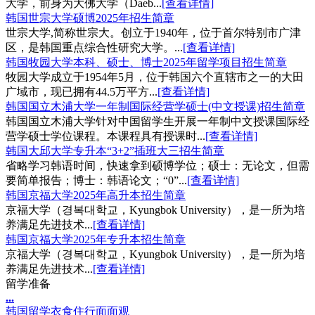
大学，前身为大佛大学（Daeb...
[查看详情]
韩国世宗大学硕博2025年招生简章
世宗大学,简称世宗大。创立于1940年，位于首尔特别市广津
区，是韩国重点综合性研究大学。...
[查看详情]
韩国牧园大学本科、硕士、博士2025年留学项目招生简章
牧园大学成立于1954年5月，位于韩国六个直辖市之一的大田
广域市，现已拥有44.5万平方...
[查看详情]
韩国国立木浦大学一年制国际经营学硕士(中文授课)招生简章
韩国国立木浦大学针对中国留学生开展一年制中文授课国际经
营学硕士学位课程。本课程具有授课时...
[查看详情]
韩国大邱大学专升本“3+2”插班大三招生简章
省略学习韩语时间，快速拿到硕博学位；硕士：无论文，但需
要简单报告；博士：韩语论文；“0”...
[查看详情]
韩国京福大学2025年高升本招生简章
京福大学（경복대학교，Kyungbok University），是一所为培
养满足先进技术...
[查看详情]
韩国京福大学2025年专升本招生简章
京福大学（경복대학교，Kyungbok University），是一所为培
养满足先进技术...
[查看详情]
留学准备
.
.
.
韩国留学衣食住行面面观