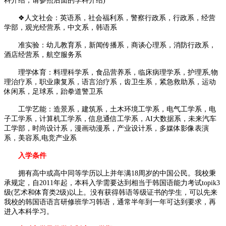
科介绍，请参照后面的学科介绍)
❖人文社会：英语系，社会福利系，警察行政系，行政系，经营
学部，观光经营系，中文系，韩语系
准实验：幼儿教育系，新闻传播系，商谈心理系，消防行政系，
酒店经营系，航空服务系
理学体育：料理科学系，食品营养系，临床病理学系，护理系,物
理治疗系，职业康复系，语言治疗系，齿卫生系，紧急救助系，运动
休闲系，足球系，跆拳道警卫系
工学艺能：造景系，建筑系，土木环境工学系，电气工学系，电
子工学系，计算机工学系，信息通信工学系，AI大数据系，未来汽车
工学部，时尚设计系，漫画动漫系，产业设计系，多媒体影像表演
系，美容系,电竞产业系
入学条件
拥有高中或高中同等学历以上并年满18周岁的中国公民。我校秉
承规定，自2011年起，本科入学需要达到相当于韩国语能力考试topik3
级(艺术和体育类2级)以上。没有获得韩语等级证书的学生，可以先来
我校的韩国语语言研修班学习韩语，通常半年到一年可达到要求，再
进入本科学习。