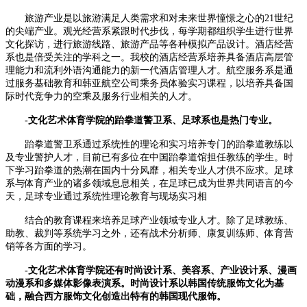
旅游产业是以旅游满足人类需求和对未来世界憧憬之心的21世纪
的尖端产业。观光经营系紧跟时代步伐，每学期都组织学生进行世界
文化探访，进行旅游线路、旅游产品等各种模拟产品设计。酒店经营
系也是倍受关注的学科之一。我校的酒店经营系培养具备酒店高层管
理能力和流利外语沟通能力的新一代酒店管理人才。航空服务系是通
过服务基础教育和韩亚航空公司乘务员体验实习课程，以培养具备国
际时代竞争力的空乘及服务行业相关的人才。
-文化艺术体育学院的跆拳道警卫系、足球系也是热门专业。
跆拳道警卫系通过系统性的理论和实习培养专门的跆拳道教练以
及专业警护人才，目前已有多位在中国跆拳道馆担任教练的学生。时
下学习跆拳道的热潮在国内十分风靡，相关专业人才供不应求。足球
系与体育产业的诸多领域息息相关，在足球已成为世界共同语言的今
天，足球专业通过系统性理论教育与现场实习相
结合的教育课程来培养足球产业领域专业人才。除了足球教练、
助教、裁判等系统学习之外，还有战术分析师、康复训练师、体育营
销等各方面的学习。
-文化艺术体育学院还有时尚设计系、美容系、产业设计系、漫画
动漫系和多媒体影像表演系。时尚设计系以韩国传统服饰文化为基
础，融合西方服饰文化创造出特有的韩国现代服饰。