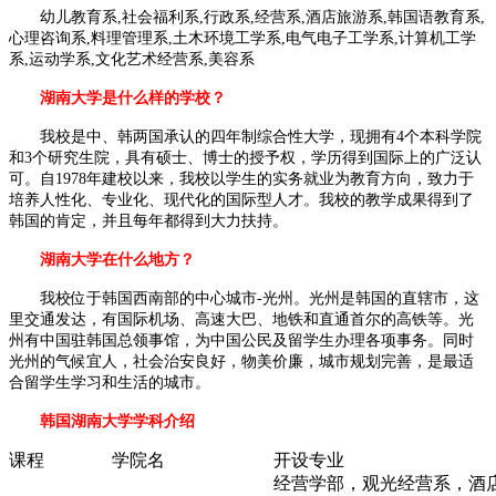
幼儿教育系,社会福利系,行政系,经营系,酒店旅游系,韩国语教育系,
心理咨询系,
料理管理系,土木环境工学系,电气电子工学系,计算机工学
系,运动学系,
文化艺术经营系,美容系
湖南大学是什么样的学校？
我校是中、韩两国承认的四年制综合性大学，现拥有4个本科学院
和3个研究生院，具有硕士、博士的授予权，学历得到国际上的广泛认
可。自1978年建校以来，我校以学生的实务就业为教育方向，致力于
培养人性化、专业化、现代化的国际型人才。我校的教学成果得到了
韩国的肯定，并且每年都得到大力扶持。
湖南大学在什么地方？
我校位于韩国西南部的中心城市-光州。光州是韩国的直辖市，这
里交通发达，有国际机场、高速大巴、地铁和直通首尔的高铁等。光
州有中国驻韩国总领事馆，为中国公民及留学生办理各项事务。同时
光州的气候宜人，社会治安良好，物美价廉，城市规划完善，是最适
合留学生学习和生活的城市。
韩国湖南大学学科介绍
课程
学院名
开设专业
经营学部，观光经营系，酒