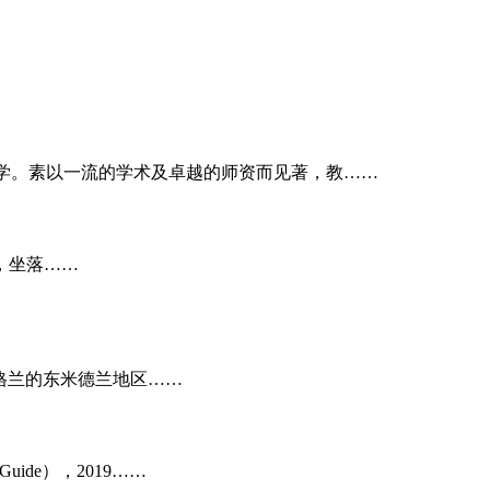
大学。素以一流的学术及卓越的师资而见著，教……
79年，坐落……
坐落在英格兰的东米德兰地区……
Guide），2019……