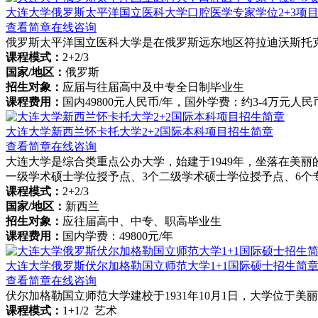
大连大学俄罗斯太平洋国立医科大学口腔医学专家学位2+3项
查看简章
在线咨询
俄罗斯太平洋国立医科大学是在俄罗斯远东地区符拉迪沃斯托
课程模式：
2+2/3
国家/地区：
俄罗斯
招生对象：
应届与往届高中及中专全日制毕业生
课程费用：
国内49800元人民币/年，国外学费：约3-4万元人民
大连大学新西兰怀卡托大学2+2国际本科项目招生简章
查看简章
在线咨询
大连大学是综合类重点公办大学，始建于1949年，坐落在美丽
一级学术硕士学位授予点、3个二级学术硕士学位授予点、6个专
课程模式：
2+2/3
国家/地区：
新西兰
招生对象：
应往届高中、中专、职高毕业生
课程费用：
国内学费：49800元/年
大连大学俄罗斯伏尔加格勒国立师范大学1+1国际硕士招生简
查看简章
在线咨询
伏尔加格勒国立师范大学建校于1931年10月1日，大学位于
课程模式：
1+1/2 艺术