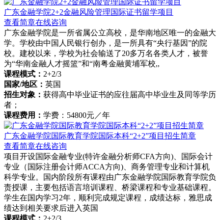
广东金融学院2+2金融风险管理国际证书留学项目
查看简章
在线咨询
广东金融学院是一所省属公立高校，是华南地区唯一的金融大
学。学校由中国人民银行创办，是一所具有“央行基因”的院
校。建校以来，学校为社会输送了20多万名各类人才，被誉
为“华南金融人才摇篮”和“南粤金融黄埔军校,,
课程模式：
2+2/3
国家/地区：
英国
招生对象：
获得高中毕业证书的应往届高中毕业生及同等学历
者；
课程费用：
学费：54800元／年
广东金融学院国际教育学院国际本科“2+2”项目招生简章
查看简章
在线咨询
项目开设国际金融专业(特许金融分析师CFA方向)、国际会计
专业（国际注册会计师ACCA方向)、商务管理专业和计算机
科学专业。国内阶段所有课程由广东金融学院国际教育学院负
责授课，主要包括语言培训课程、桥梁课程和专业基础课程。
学生在国内学习2年，顺利完成规定课程，成绩达标，雅思成
绩达到相关要求后进入英国
课程模式：
2+2/3