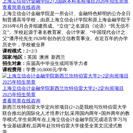
上海立信会计金融学院2+2国际本科名校项目2026年招生简章
查看简章
在线咨询
上海立信会计金融学院是一所会计、金融特色鲜明的公办全日
制普通高等学校，由原上海立信会计学院和原上海金融学院于
2016年6月合并组建而成。“立信”之名源自《论语》“民无信不
立”。学校起源于著名教育家、会计学家、“中国现代会计之
父”潘序伦先生1928年创办的立信教育事业。在近百年的办学
历史中，学校被业界
课程模式：
2+2/3
国家/地区：
英国 澳洲 新西兰
招生对象：
应届高中毕业生或同等学力者
课程费用：
学费:10,0000元/学年
上海立信会计金融学院新西兰坎特伯雷大学2+2定向班项目
2025年招生简章
查看简章
在线咨询
新西兰坎特伯雷大学定向班项目(2+2)是我校与坎特伯雷大学
联合推出的国际化人才培养计划,采用国内两年+国外两年的教
学模式,学生前两年在上海立信会计金融学院完成语言学习与
专业基础课程,后两年赴坎特伯雷大学接受全英文沉浸式教
学。