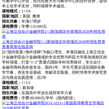
可教学中心开设，依托伦敦大学与教学中心的合作优势，提供
本土化学术支持，同时保障学术诚信。
课程模式：
1+3/4
国家/地区：
英国 澳洲
招生对象：
年满17周岁
课程费用：
学费:110,000元
上海立信会计金融学院1+2新加坡定向班项目2026年招生简章
查看简章
在线咨询
以“国内筑基+海外深耕”为核心理念，本项目融合上海立信会
计金融学院会计金融领域的专业优势与科廷大学新加坡校区的
学科强项，打造“1+2”贯通式国际本科培养路径，专注会计、
金融等商科高价值专业。国内1年，学生可逐步适应国际化教
学节奏，夯实专业基础、突破语言瓶颈，同时培养学术探究意
识与商业实践思维；后2年
课程模式：
1+1/2
国家/地区：
新加坡
招生对象：
应届高中毕业生或同等学力者
课程费用：
学费:80,000元/学年（国内阶段）