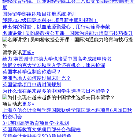
继续教育学院、国际财经学院工会三八妇女节团建活动顺利开
展
国际留学部组织项目注册系统培训
我院2022级国际本科3+1项目新生顺利报到！
伸出你的臂膀，以血液凝聚爱心，用行动诠释奉献
名师讲堂 | 吴昀桥教授公开课：国际沟通能力培育与技巧提升
留学资讯
更多»
给力!英国谢菲尔德大学也接受中国高考成绩申请啦
纳尼？约克大学23秋季入学还有机会，速来捡漏
英国本科学位制度你造吗？
澳洲当地人如何度过周末时光？
英国留学项目申请时间规划
为什么现在越来越多的中国学生选择去日本留学？
项目动态
更多»
上海立信会计金融学院国际财经学院国际本科项目6月28日秋
招说明会
3+1英国高等教育项目学业规划
英国高等教育文凭项目部分合作院校
立信会计金融学院SQA项目特色