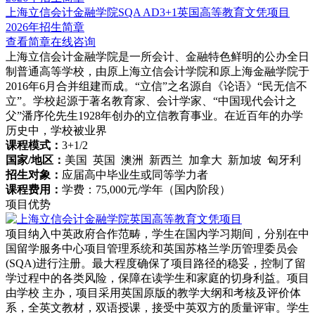
上海立信会计金融学院SQA AD3+1英国高等教育文凭项目
2026年招生简章
查看简章
在线咨询
上海立信会计金融学院是一所会计、金融特色鲜明的公办全日
制普通高等学校，由原上海立信会计学院和原上海金融学院于
2016年6月合并组建而成。“立信”之名源自《论语》“民无信不
立”。学校起源于著名教育家、会计学家、“中国现代会计之
父”潘序伦先生1928年创办的立信教育事业。在近百年的办学
历史中，学校被业界
课程模式：
3+1/2
国家/地区：
美国 英国 澳洲 新西兰 加拿大 新加坡 匈牙利
招生对象：
应届高中毕业生或同等学力者
课程费用：
学费：75,000元/学年（国内阶段）
项目优势
项目纳入中英政府合作范畴，学生在国内学习期间，分别在中
国留学服务中心项目管理系统和英国苏格兰学历管理委员会
(SQA)进行注册。最大程度确保了项目路径的稳妥，控制了留
学过程中的各类风险，保障在读学生和家庭的切身利益。项目
由学校 主办，项目采用英国原版的教学大纲和考核及评价体
系，全英文教材，双语授课，接受中英双方的质量评审。学生