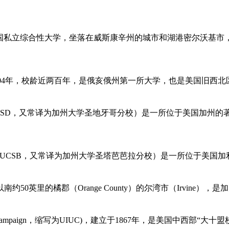
是一所美国私立综合性大学，坐落在威斯康辛州的城市和湖港密尔沃基市，原
成立于1804年，校龄近两百年，是俄亥俄州第一所大学，也是美国旧
an Diego，简称UCSD，又常译为加州大学圣地牙哥分校）是一所位于美
ntaBarbara，简称UCSB，又常译为加州大学圣塔芭芭拉分校）是一所
50英里的橘郡（Orange County）的尔湾市（Irvine）
rbana-Champaign，缩写为UIUC)，建立于1867年，是美国中西部“大十