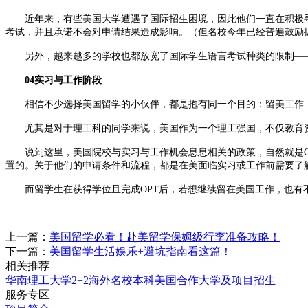
近年来，有些美国大学遭遇了国际招生困境，因此他们一直在积极寻求并推进
考试，并且承诺不会对申请结果造成影响。（但名校今年已经普遍鼓励
另外，越来越多的学校也都放宽了国际学生语言考试种类的限制——开始接受
04实习与工作阶段
相信不少选择美国留学的小伙伴，都是抱有同一个目的：留美工作，
尤其是对于理工科的同学来说，美国作为一个理工强国，不仅教育资源
说到这里，美国院校与实习与工作机会息息相关的政策，自然就是CPT（Curricula
置的。关于他们的申请条件和流程，都是在美面临实习或工作前需要了
而留学生在获得学位且完成OPT后，若想继续留在美国工作，也有不
上一篇：
美国留学必看！赴美留学保姆级行李准备攻略！
下一篇：
美国留学生活娱乐+避坑指南看这篇！
相关推荐
华南理工大学2+2海外名校本科美国合作大学及项目招生
服务专区