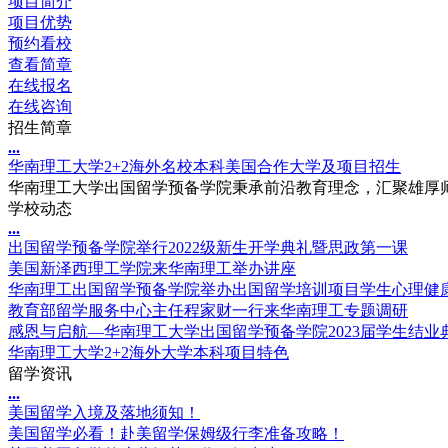
项目简介
项目优势
预约看校
查看简章
在线报名
在线咨询
招生简章
.
.
.
华南理工大学2+2海外名校本科美国合作大学及项目招生
华南理工大学出国留学预备学院秉承前沿教育理念，汇聚雄厚师
学校动态
.
.
.
出国留学预备学院举行2022级新生开学典礼暨思政第一课
美国新泽西理工学院来华南理工举办讲座
华南理工出国留学预备学院举办出国留学培训项目学生心理健
教育部留学服务中心主任程家财一行来华南理工专题调研
感恩与启航—华南理工大学出国留学预备学院2023届学生结业
华南理工大学2+2海外大学本科项目特色
留学资讯
.
.
.
美国留学入境及落地须知！
美国留学必看！赴美留学保姆级行李准备攻略！