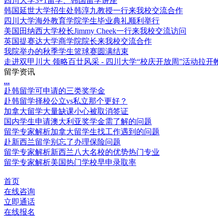
四川大学3+1留学、韩国留学讲座
韩国延世大学招生处韩淳九教授一行来我校交流合作
四川大学海外教育学院学生毕业典礼顺利举行
美国田纳西大学校长Jimmy Cheek一行来我校交流访问
英国提赛达大学商学院院长来我校交流合作
我院举办的秋季学生篮球赛圆满结束
走进双甲川大 领略百廿风采 - 四川大学“校庆开放周”活动拉开
留学资讯
.
.
.
赴韩留学可申请的三类奖学金
赴韩留学择校公立vs私立那个更好？
加拿大留学大量缺课小心被取消签证
国内学生申请澳大利亚奖学金需了解的问题
留学专家解析加拿大留学生找工作遇到的问题
赴新西兰留学别忘了办理保险问题
留学专家解析新西兰八大名校的优势热门专业
留学专家解析美国热门学校早申录取率
首页
在线咨询
立即通话
在线报名