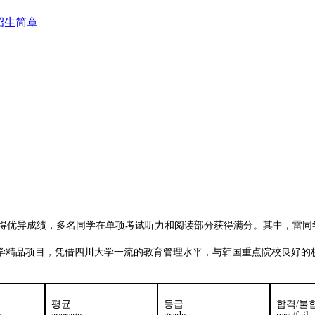
6招生简章
得优异成绩，多名同学在单项考试听力和阅读部分获得满分。其中，雷同学平
精品项目，凭借四川大学一流的教育管理水平，与韩国重点院校良好的校
평균
등급
합격/불