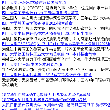
四川大学2+2/3+2本硕连读多国留学项目
留学服务中心（CSCSE）是直属的事业单位，也是国内唯一从事
四川大学国际名校1+3出国留学项目招生简章
学生国内一年在川大出国留学预备学院学习、三年在国外大学学习
四川大学韩国留学预备项目2025招生简章
在四川大学与韩国大学签订的校际合作交流协议框架下，我院从20
四川大学中日校际合作本科预备项目2026年招生简章
本项目依托国家重点高校优质教育资源，面向有志赴日深造的学
四川大学CSCSE-SQA（3+1/2+1）英国高等教育文凭项目202
为促进中英两国的教育合作与交流，培养国际化高层次应用型人才，
四川大学德国柏林工业大学精英项目2025本科招生简章
柏林工业大学致力于推动国际教育合作与交流。作为德国理工大学联
四川大学1.5+3日本国际本科直录项目
“1.5+3”本科直录项目是专门为国内高中毕业的学生而设，语言
四川⼤学日本国际本科1+3/0.5+4EJU名校班招生简章
⽆需⾼考，⽆需留考，节省留学时间和成本，国内1年⽇语学习及
学校动态
.
.
.
我院学生在韩国语TopIK能力中级考试取得优异成绩
我院韩国项目学生积极备考韩国语TopIK能力考试
人民日报聚焦四川大学120周年华诞：谱写风云两甲子 前行不