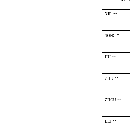
Nam
XIE **
SONG *
HU **
ZHU **
ZHOU **
LEI **