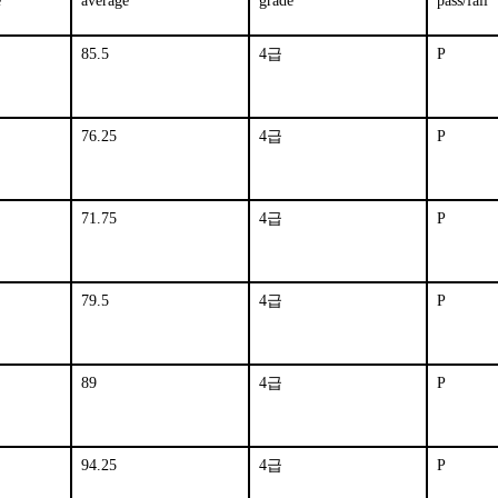
e
average
grade
pass/fail
85.5
4급
P
76.25
4급
P
71.75
4급
P
79.5
4급
P
89
4급
P
94.25
4급
P