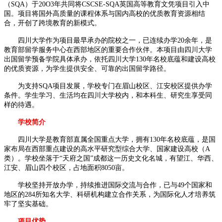
（SQA）于20O3年共同将CSCSE-SQA英国高等教育文凭项目引入中
国。项目将国外高质量的课程体系与国内高校的优质教育资源相结
合，开创了跨境教育的新模式。
四川大学作为项目最早承办的院校之一，已连续办学20余年，是
教育部留学服务中心在西部地区的重要合作伙伴。本项目由四川大学
出国留学预备学院具体承办，依托四川大学130年名校底蕴和建设高校
的优质资源，为学生提供安全、可靠的出国留学路径。
为支持SQA项目发展，学校专门在眉山校区、江安校区提供办学
条件。学生学习、生活均在四川大学校内，和本科生、研究生享受同
样的待遇。
学校简介
四川大学是教育部直属全国重点大学，拥有130年名校底蕴，是国
家布局在西部重点建设的高水平研究型综合大学、国家建设高校（A
类）。学校坐落于“天府之国”成都这一历史文化名城，有望江、华西、
江安、眉山四个校区，占地面积8050亩。
学校坚持开放办学，持续推进国际交流与合作，已与49个国家和
地区的284所知名大学、科研机构建立合作关系，为国际化人才培养筑
牢了坚实基础。
项目优势