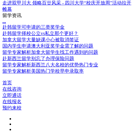
走进双甲川大 领略百廿风采 - 四川大学“校庆开放周”活动拉开
帷幕
留学资讯
.
.
.
赴韩留学可申请的三类奖学金
赴韩留学择校公立vs私立那个更好？
加拿大留学大量缺课小心被取消签证
国内学生申请澳大利亚奖学金需了解的问题
留学专家解析加拿大留学生找工作遇到的问题
赴新西兰留学别忘了办理保险问题
留学专家解析新西兰八大名校的优势热门专业
留学专家解析美国热门学校早申录取率
首页
在线咨询
立即通话
在线报名
预约来校