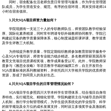
同时，宿舍配备生活老师负责日常管理与服务，作为学生管理团
队成员，为学生营造安全、规范、有序的住宿环境，周末安排老师24
小时在宿舍值班。
3.川大SQA项目师资力量如何？
学院现拥有一支近三十人的专职教师队伍，师资团队教学经验深
厚、国际化素养精湛，同时常年聘请专职外籍教师协同教学。学院已
构建起完备的教学质量保障体系，核心制度涵盖听课评课、教学巡查
及学生评教三大机制。
为持续提升教学质量，学院定期组织教师参加教育部留学服务中
心及SQA专项培训，师资专业能力稳步精进。多名教师荣获英国高等
教育文凭项目优质课程奖项，教学成果备受认可。此外，学院教师深
度参与《雅思全攻略》等语言教学书籍的编撰工作，自主开发符合
SQA质量标准的系列教辅资料，并依托四川大学相关学院的优质师资
资源，形成了协同育人的良好生态。
4.川大SQA项目学生的日常管理情况如何？
SQA项目学生参照四川大学本科学生管理体系，结合项目自身培
养特色，实行规范化、精细化管理。学院构建班主任与辅导员协同育
人机制，推行学分制管理模式，为学生提供系统化的学业指导、科学
的留学规划及全方位的成长发展支持，同时设立多项奖学金及激励机