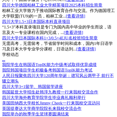
四川大学德国柏林工业大学精英项目2025本科招生简章
柏林工业大学致力于推动国际教育合作与交流。作为德国理工
大学联盟(TU9)的一员，柏林工业...
[查看详情]
四川大学1.5+3日本国际本科直录项目
“1.5+3”本科直录项目是专门为国内高中毕业的学生而设，语
言及大一专业课程在国内完成，...
[查看详情]
四川⼤学日本国际本科1+3/0.5+4EJU名校班招生简章
⽆需⾼考，⽆需留考，节省留学时间和成本，国内1年⽇语学
习及⽇本⼤学专业学分课程，⽇语达到...
[查看详情]
学校动态
.
.
.
我院学生在韩国语TopIK能力中级考试取得优异成绩
我院韩国项目学生积极备考韩国语TopIK能力考试
人民日报聚焦四川大学120周年华诞：谱写风云两甲子 前行不
辍立潮头
四川大学3+1留学、韩国留学讲座
韩国延世大学招生处韩淳九教授一行来我校交流合作
四川大学海外教育学院学生毕业典礼顺利举行
美国田纳西大学校长Jimmy Cheek一行来我校交流访问
英国提赛达大学商学院院长来我校交流合作
我院举办的秋季学生篮球赛圆满结束