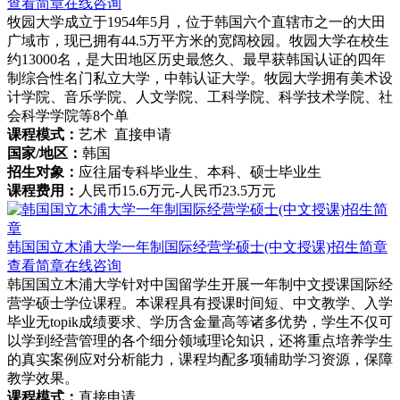
查看简章
在线咨询
牧园大学成立于1954年5月，位于韩国六个直辖市之一的大田
广域市，现已拥有44.5万平方米的宽阔校园。牧园大学在校生
约13000名，是大田地区历史最悠久、最早获韩国认证的四年
制综合性名门私立大学，中韩认证大学。牧园大学拥有美术设
计学院、音乐学院、人文学院、工科学院、科学技术学院、社
会科学学院等8个单
课程模式：
艺术 直接申请
国家/地区：
韩国
招生对象：
应往届专科毕业生、本科、硕士毕业生
课程费用：
人民币15.6万元-人民币23.5万元
韩国国立木浦大学一年制国际经营学硕士(中文授课)招生简章
查看简章
在线咨询
韩国国立木浦大学针对中国留学生开展一年制中文授课国际经
营学硕士学位课程。本课程具有授课时间短、中文教学、入学
毕业无topik成绩要求、学历含金量高等诸多优势，学生不仅可
以学到经营管理的各个细分领域理论知识，还将重点培养学生
的真实案例应对分析能力，课程均配多项辅助学习资源，保障
教学效果。
课程模式：
直接申请