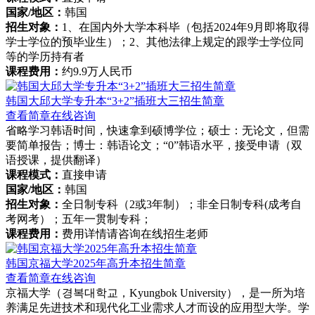
国家/地区：
韩国
招生对象：
1、在国内外大学本科毕（包括2024年9月即将取得
学士学位的预毕业生）；2、其他法律上规定的跟学士学位同
等的学历持有者
课程费用：
约9.9万人民币
韩国大邱大学专升本“3+2”插班大三招生简章
查看简章
在线咨询
省略学习韩语时间，快速拿到硕博学位；硕士：无论文，但需
要简单报告；博士：韩语论文；“0”韩语水平，接受申请（双
语授课，提供翻译）
课程模式：
直接申请
国家/地区：
韩国
招生对象：
全日制专科（2或3年制）；非全日制专科(成考自
考网考）；五年一贯制专科；
课程费用：
费用详情请咨询在线招生老师
韩国京福大学2025年高升本招生简章
查看简章
在线咨询
京福大学（경복대학교，Kyungbok University），是一所为培
养满足先进技术和现代化工业需求人才而设的应用型大学。学