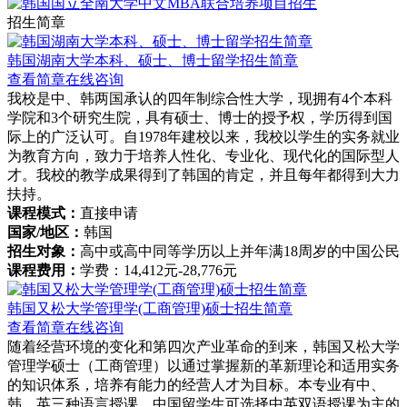
招生简章
韩国湖南大学本科、硕士、博士留学招生简章
查看简章
在线咨询
我校是中、韩两国承认的四年制综合性大学，现拥有4个本科
学院和3个研究生院，具有硕士、博士的授予权，学历得到国
际上的广泛认可。自1978年建校以来，我校以学生的实务就业
为教育方向，致力于培养人性化、专业化、现代化的国际型人
才。我校的教学成果得到了韩国的肯定，并且每年都得到大力
扶持。
课程模式：
直接申请
国家/地区：
韩国
招生对象：
高中或高中同等学历以上并年满18周岁的中国公民
课程费用：
学费：14,412元-28,776元
韩国又松大学管理学(工商管理)硕士招生简章
查看简章
在线咨询
随着经营环境的变化和第四次产业革命的到来，韩国又松大学
管理学硕士（工商管理）以通过掌握新的革新理论和适用实务
的知识体系，培养有能力的经营人才为目标。本专业有中、
韩、英三种语言授课，中国留学生可选择中英双语授课为主的