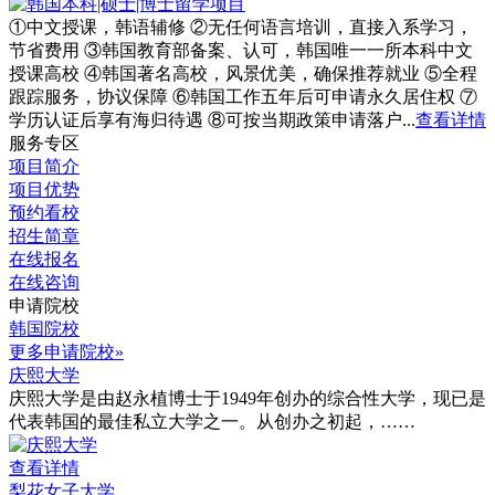
①中文授课，韩语辅修 ②无任何语言培训，直接入系学习，
节省费用 ③韩国教育部备案、认可，韩国唯一一所本科中文
授课高校 ④韩国著名高校，风景优美，确保推荐就业 ⑤全程
跟踪服务，协议保障 ⑥韩国工作五年后可申请永久居住权 ⑦
学历认证后享有海归待遇 ⑧可按当期政策申请落户...
查看详情
服务专区
项目简介
项目优势
预约看校
招生简章
在线报名
在线咨询
申请院校
韩国院校
更多申请院校»
庆熙大学
庆熙大学是由赵永植博士于1949年创办的综合性大学，现已是
代表韩国的最佳私立大学之一。从创办之初起，……
查看详情
梨花女子大学