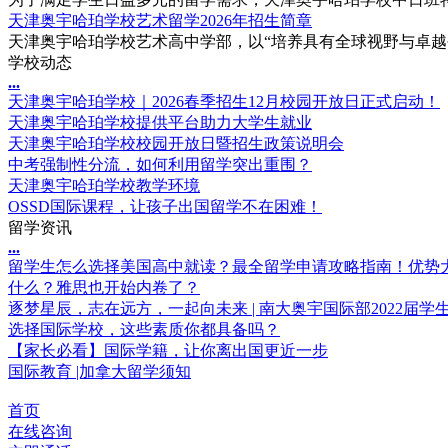
天津奥宇哈珀学校艺术留学2026年招生简章
天津奥宇哈珀学校艺术高中学部，以“培养具有全球视野与卓越创
学校动态
.
.
.
天津奥宇哈珀学校｜2026春季招生12月校园开放日正式启动！
天津奥宇哈珀学校提供平台助力大学生就业
天津奥宇哈珀学校校园开放日暨招生政策说明会
中考强制性分流，如何利用留学突出重围？
天津奥宇哈珀学校教学环境
OSSD国际课程，让孩子出国留学不在困难！
留学资讯
.
.
.
留学生怎么选择美国高中就读？最全留学申请攻略指南！优势
什么？雅思也开始内卷了？
逐梦星辰，志在远方，一起向未来 | 南大奥宇国际部2022届学
选择国际学校，这些素质你都具备吗？
【家长必看】国际学籍，让你离出国更近一步
国际教育 |加拿大留学须知
首页
在线咨询