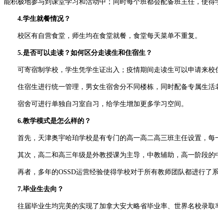
能积极地参与到课堂学习和活动中；同时每个班都会配备班主任，使得
4.学生就餐情况？
校区有自营食堂，师生均在食堂就餐，食堂每天菜单不重复。
5.是否可以走读？如何区分走读生和住宿生？
可寄宿制学校，学生凭学生证出入；疫情期间走读生可以申请来校住
住宿生进行统一管理，男女生宿舍分不同楼栋，同时配备专属生活老师
宿舍可进行单独自习室自习，给学生增加更多学习空间。
6.教学模式是怎么样的？
首先，天津奥宇哈珀学校是有专门的高一高二高三班主任设置，每一
其次，高二和高三年级是外教授课为主导，中教辅助，高一阶段的中
再者，多年的OSSD运营经验使得学校对于所有教师团队都进行了系
7.毕业生去向？
往届毕业生均完美的实现了加拿大安大略省毕业率、世界名校录取