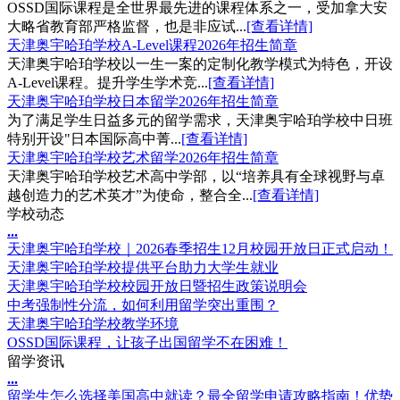
OSSD国际课程是全世界最先进的课程体系之一，受加拿大安
大略省教育部严格监督，也是非应试...
[查看详情]
天津奥宇哈珀学校A-Level课程2026年招生简章
天津奥宇哈珀学校以一生一案的定制化教学模式为特色，开设
A-Level课程。提升学生学术竞...
[查看详情]
天津奥宇哈珀学校日本留学2026年招生简章
为了满足学生日益多元的留学需求，天津奥宇哈珀学校中日班
特别开设"日本国际高中菁...
[查看详情]
天津奥宇哈珀学校艺术留学2026年招生简章
天津奥宇哈珀学校艺术高中学部，以“培养具有全球视野与卓
越创造力的艺术英才”为使命，整合全...
[查看详情]
学校动态
.
.
.
天津奥宇哈珀学校｜2026春季招生12月校园开放日正式启动！
天津奥宇哈珀学校提供平台助力大学生就业
天津奥宇哈珀学校校园开放日暨招生政策说明会
中考强制性分流，如何利用留学突出重围？
天津奥宇哈珀学校教学环境
OSSD国际课程，让孩子出国留学不在困难！
留学资讯
.
.
.
留学生怎么选择美国高中就读？最全留学申请攻略指南！优势