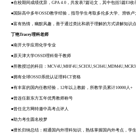
●在校期间成绩优异，GPA 4.0，共发表7篇论文，其中包括5篇EI
●国际高中多年OSSD教学经验，指导学生考取多伦多大学、滑铁卢
●富有热情，幽默风趣，善于通过类比和易于理解的方式讲解知识点
丁艳Tracey理科老师
●南开大学应用化学专业
●原天津大学OSSD理科骨干教师
●所教授过的科目：MCV4U,MHF4U,SCH3U,SCH4U,MDM4
●拥有全球OSSD系统认证理科CT资格
●有丰富的国内任教经验，12年以上教龄，所教学员累计10000人+
●曾连任新东方五年优秀教师称号
●曾任北方网特邀中高考点评人
●助力考生圆名校梦
●擅长归纳总结：精通国内外理科知识，熟练掌握国内外考点，学生