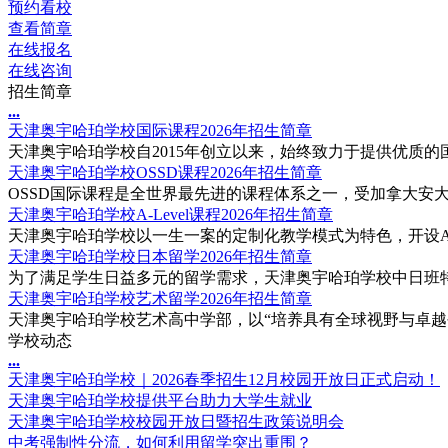
预约看校
查看简章
在线报名
在线咨询
招生简章
.
.
.
天津奥宇哈珀学校国际课程2026年招生简章
天津奥宇哈珀学校自2015年创立以来，始终致力于提供优质的国
天津奥宇哈珀学校OSSD课程2026年招生简章
OSSD国际课程是全世界最先进的课程体系之一，受加拿大安大
天津奥宇哈珀学校A-Level课程2026年招生简章
天津奥宇哈珀学校以一生一案的定制化教学模式为特色，开设A-Le
天津奥宇哈珀学校日本留学2026年招生简章
为了满足学生日益多元的留学需求，天津奥宇哈珀学校中日班特别
天津奥宇哈珀学校艺术留学2026年招生简章
天津奥宇哈珀学校艺术高中学部，以“培养具有全球视野与卓越创
学校动态
.
.
.
天津奥宇哈珀学校｜2026春季招生12月校园开放日正式启动！
天津奥宇哈珀学校提供平台助力大学生就业
天津奥宇哈珀学校校园开放日暨招生政策说明会
中考强制性分流，如何利用留学突出重围？