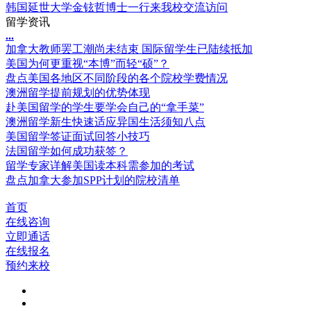
韩国延世大学金铉哲博士一行来我校交流访问
留学资讯
.
.
.
加拿大教师罢工潮尚未结束 国际留学生已陆续抵加
美国为何更重视“本博”而轻“硕”？
盘点美国各地区不同阶段的各个院校学费情况
澳洲留学提前规划的优势体现
赴美国留学的学生要学会自己的“拿手菜”
澳洲留学新生快速适应异国生活须知八点
美国留学签证面试回答小技巧
法国留学如何成功获签？
留学专家详解美国读本科需参加的考试
盘点加拿大参加SPP计划的院校清单
首页
在线咨询
立即通话
在线报名
预约来校