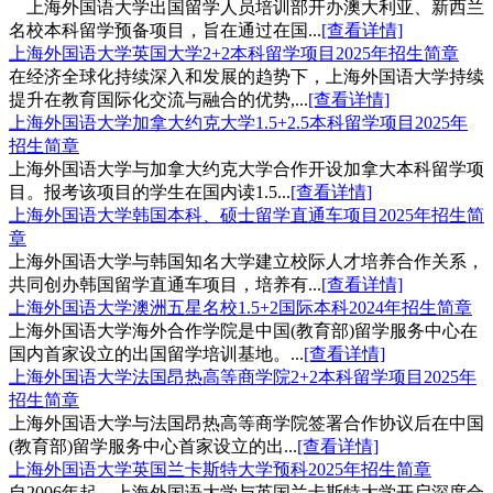
上海外国语大学出国留学人员培训部开办澳大利亚、新西兰
名校本科留学预备项目，旨在通过在国...
[查看详情]
上海外国语大学英国大学2+2本科留学项目2025年招生简章
在经济全球化持续深入和发展的趋势下，上海外国语大学持续
提升在教育国际化交流与融合的优势,...
[查看详情]
上海外国语大学加拿大约克大学1.5+2.5本科留学项目2025年
招生简章
上海外国语大学与加拿大约克大学合作开设加拿大本科留学项
目。报考该项目的学生在国内读1.5...
[查看详情]
上海外国语大学韩国本科、硕士留学直通车项目2025年招生简
章
上海外国语大学与韩国知名大学建立校际人才培养合作关系，
共同创办韩国留学直通车项目，培养有...
[查看详情]
上海外国语大学澳洲五星名校1.5+2国际本科2024年招生简章
上海外国语大学海外合作学院是中国(教育部)留学服务中心在
国内首家设立的出国留学培训基地。...
[查看详情]
上海外国语大学法国昂热高等商学院2+2本科留学项目2025年
招生简章
上海外国语大学与法国昂热高等商学院签署合作协议后在中国
(教育部)留学服务中心首家设立的出...
[查看详情]
上海外国语大学英国兰卡斯特大学预科2025年招生简章
自2006年起，上海外国语大学与英国兰卡斯特大学开启深度合