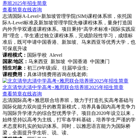
养班2025年招生简章
查看简章
在线咨询
志清国际A-Level+新加坡管理学院(SIM)课程体系班，依托国
际A-Level标准及新加坡管理学院先修课程体系，量身打造国
内外升学双通道课程体系。项目秉持“高学术标准+国际实践应
用”理念，学生通过独立课程体系，完成阶段性学习，成绩标
准后，既可申请中国香港、新加坡、马来西亚等优秀大学，也
可保底升读
课程模式：
国际学校 Alevel
国家/地区：
马来西亚 新加坡 中国香港 中国澳门
招生对象：
初三(9年级)应、往届毕业生;
课程费用：
具体详情费用咨询在线老师;
北京清华志清中学高考+雅思联合培养班2025年招生简章
查看简章
在线咨询
志清国际高考+雅思联合培养班，致力于打造扎实高考基础与
国际化能力双向提升的教育新模式，培养具备国内高考竞争力
与国际升学潜力的综合型优秀学子。项目自2020年设立以来，
始终坚持以高考为主线，打牢各学科基础，培养学生严谨的学
术态度和扎实的知识体系。同时，以雅思语言能力为国际桥
梁，全面提升学生听、说、读、