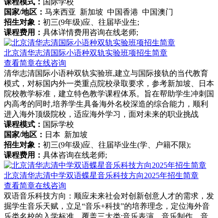
课程模式：
国际学校
国家/地区：
马来西亚 新加坡 中国香港 中国澳门
招生对象：
初三(9年级)应、往届毕业生;
课程费用：
具体详情费用咨询在线老师;
北京清华志清国际小语种双轨实验班项招生简章
查看简章
在线咨询
清华志清国际小语种双轨实验班,建立与国际接轨的当代教育
模式，对标国内外一类重点院校录取要求，参考新加坡、日本
院校教学标准，建立特色教学课程体系。旨在帮助学生冲刺国
内高考的同时,培养学生具备海外名校深造的综合能力，顺利
进入海外顶级院校，适应海外学习，面对未来的职业挑战
课程模式：
国际学校
国家/地区：
日本 新加坡
招生对象：
初三(9年级)应、往届毕业生(学、户籍不限);
课程费用：
具体咨询在线老师;
北京清华志清中学双语蝶星音乐科技方向2025年招生简章
查看简章
在线咨询
双语音乐科技方向：顺应未来社会对创新创意人才的需求，发
掘学生音乐天赋，立足“音乐+科技”的培养理念，定位海外音
乐类名校的入学标准，覆盖三大类:音乐表演、音乐制作、音