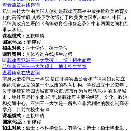
查看简章
在线咨询
凯迪雷拉大学由美国人创办是菲律宾高校中最接近欧美教育文
化的高等学府,其授予学位通行于欧美发达国家;2009年中国与
菲律宾政府签署的《高等教育合作备忘录》中菲两国之间相互
承认学历。
课程模式：
直接申请
国家/地区：
菲律宾
招生对象：
学士学位、硕士学位
课程费用：
具体咨询在线招生老师
菲律宾亚洲三一大学硕士、博士招生简章
查看简章
在线咨询
前身为奎松市三一学院,是由菲律宾圣公会和菲律宾妇女独立
组织联合成立的第一个成熟的教育机构。学校成立于1963年，
位于菲律宾第四大城市奎松市,该市作为首都马尼拉 的卫星城
市，地处马尼拉东北8公里,是菲律宾主要的经济、文化、政治
和交通中心。亚洲三一大学是一所私立非营利性的教会制高等
学府，目前在校生有60
课程模式：
直接申请
国家/地区：
菲律宾
招生对象：
硕士：本科毕业生，有学位；博士：硕士毕业生，