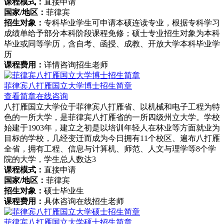
课程模式：
直接申请
国家/地区：
菲律宾
招生对象：
专科毕业学生可申请本硕连读专业，根据专科学习
成绩单给予部分本科阶段课程免修；硕士专业招生对象为本科
毕业或同等学历，含自考、函授、成教、开放大学本科毕业学
历
课程费用：
详情咨询招生老师
菲律宾八打雁国立大学博士招生简章
查看简章
在线咨询
八打雁国立大学位于菲律宾八打雁省、以机械和电子工程为特
色的一所大学，是菲律宾八打雁省的一所四级州立大学。学校
始建于1903年，建立之初是以培训年轻人在林业等方面就业为
目标的学校，几经变迁而成为今日拥有11个校区、遍布八打雁
全省，拥有工程、信息与计算机、师范、人文与理学等8个学
院的大学，学生总人数达3
课程模式：
直接申请
国家/地区：
菲律宾
招生对象：
硕士毕业生
课程费用：
具体咨询在线招生老师
菲律宾八打雁国立大学硕士招生简章