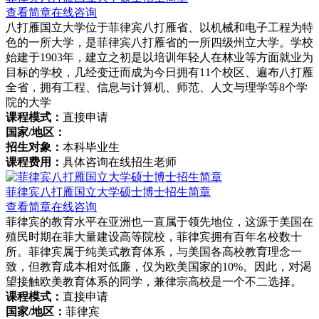
查看简章
在线咨询
八打雁国立大学位于菲律宾八打雁省、以机械和电子工程为特
色的一所大学，是菲律宾八打雁省的一所四级州立大学。学校
始建于1903年，建立之初是以培训年轻人在林业等方面就业为
目标的学校，几经变迁而成为今日拥有11个校区、遍布八打雁
全省，拥有工程、信息与计算机、师范、人文与理学等8个学
院的大学
课程模式：
直接申请
国家/地区：
招生对象：
本科毕业生
课程费用：
具体咨询在线招生老师
菲律宾八打雁国立大学硕士博士招生简章
查看简章
在线咨询
菲律宾的教育水平在亚洲也一直属于领先地位，这源于美国在
殖民时期在菲大量建设高等院校，菲律宾拥有百年名校数十
所。菲律宾属于纯美式教育体系，与美国各高校教育理念一
致，但教育成本相对低廉，仅为欧美国家的10%。因此，对渴
望接触欧美教育体系的同学，兼律宗高校是一个不二选择。
课程模式：
直接申请
国家/地区：
菲律宾