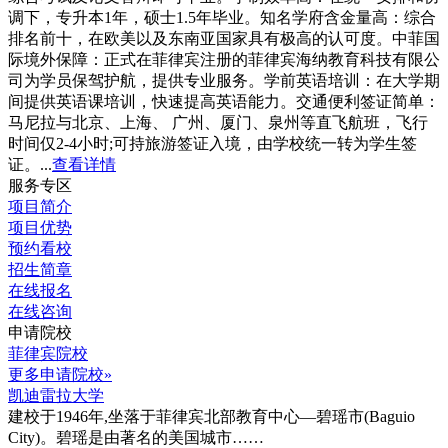
调下，专升本1年，硕士1.5年毕业。知名学府含金量高：综合
排名前十，在欧美以及东南亚国家具有极高的认可度。中菲国
际境外保障：正式在菲律宾注册的菲律宾海纳教育科技有限公
司为学员保驾护航，提供专业服务。学前英语培训：在大学期
间提供英语课培训，快速提高英语能力。交通便利签证简单：
马尼拉与北京、上海、 广州、厦门、泉州等直飞航班，飞行
时间仅2-4小时;可持旅游签证入境，由学校统一转为学生签
证。...
查看详情
服务专区
项目简介
项目优势
预约看校
招生简章
在线报名
在线咨询
申请院校
菲律宾院校
更多申请院校»
凯迪雷拉大学
建校于1946年,坐落于菲律宾北部教育中心―碧瑶市(Baguio
City)。碧瑶是由著名的美国城市……