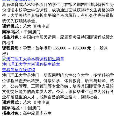
具有体育或艺术特长项目的学生可在报名期内申请以特长生身
份报读本校学士学位课程，成功通过面试获得特长生资格的学
生，大学将结合其特长水平综合考虑录取，有机会优先获录取
或优先获颁奖学金。
课程模式：
艺术 直接申请
国家/地区：
中国澳门
招生对象：
中国内地居民适用，应届高考及持国际课程成绩之
内地生
课程费用：
学费：首年港币 155,000 ～ 195,000 元（一般课
程）
澳门理工大学本科课程招生简章
查看简章
在线咨询
澳门理工大学是澳门一所应用型综合性公立大学，多学科的学
位课程涵盖资讯科技、健康科学、体育教育、语言与翻译、艺
术、公共管理、工商管理等专业范畴，培养具国际竞争力及跨
文化交际能力的高素质人才。今天，很多毕业生已成为各行各
业举足轻重的人才，找到自己的事业路向，回馈社会。
课程模式：
艺术 直接申请
国家/地区：
中国澳门
招生对象：
高中应届毕业生