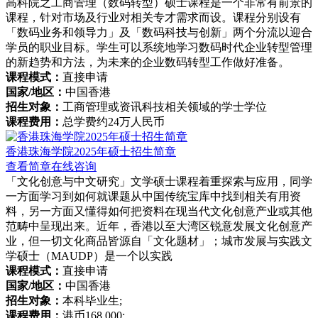
高科院之工商管理（数码转型）硕士课程是一个非常有前景的
课程，针对市场及行业对相关专才需求而设。课程分别设有
「数码业务和领导力」及「数码科技与创新」两个分流以迎合
学员的职业目标。学生可以系统地学习数码时代企业转型管理
的新趋势和方法，为未来的企业数码转型工作做好准备。
课程模式：
直接申请
国家/地区：
中国香港
招生对象：
工商管理或资讯科技相关领域的学士学位
课程费用：
总学费约24万人民币
香港珠海学院2025年硕士招生简章
查看简章
在线咨询
「文化创意与中文研究」文学硕士课程着重探索与应用，同学
一方面学习到如何就课题从中国传统宝库中找到相关有用资
料，另一方面又懂得如何把资料在现当代文化创意产业或其他
范畴中呈现出来。近年，香港以至大湾区锐意发展文化创意产
业，但一切文化商品皆源自「文化题材」；城市发展与实践文
学硕士（MAUDP）是一个以实践
课程模式：
直接申请
国家/地区：
中国香港
招生对象：
本科毕业生;
课程费用：
港币168,000;