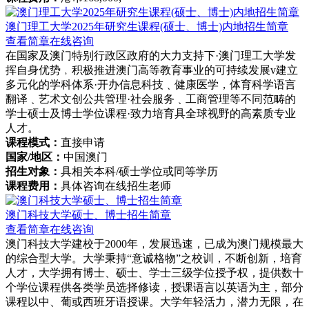
澳门理工大学2025年研究生课程(硕士、博士)内地招生简章
查看简章
在线咨询
在国家及澳门特别行政区政府的大力支持下·澳门理工大学发
挥自身优势﹐积极推进澳门高等教育事业的可持续发展v建立
多元化的学科体系·开办信息科技﹑健康医学，体育科学语言
翻译﹑艺术文创公共管理·社会服务﹑工商管理等不同范畴的
学士硕士及博士学位课程·致力培育具全球视野的高素质专业
人才。
课程模式：
直接申请
国家/地区：
中国澳门
招生对象：
具相关本科/硕士学位或同等学历
课程费用：
具体咨询在线招生老师
澳门科技大学硕士、博士招生简章
查看简章
在线咨询
澳门科技大学建校于2000年，发展迅速，已成为澳门规模最大
的综合型大学。大学秉持“意诚格物”之校训，不断创新，培育
人才，大学拥有博士、硕士、学士三级学位授予权，提供数十
个学位课程供各类学员选择修读，授课语言以英语为主，部分
课程以中、葡或西班牙语授课。大学年轻活力，潜力无限，在