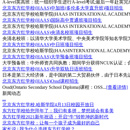
A-level英高班：统一组织学生进行A-level考试;最后一年赴英完
北京东方红学校(HAAS)中加班(多伦多大学直升班)项目招生
北京东方红学校哈斯学院(HAAS INTERNATIONAL ACADEMY
北京东方红学校(HAAS)国际高中贯通班项目招生
北京东方红学校哈斯学院(HAAS INTERNATIONAL ACADEMY
北京东方红学校(HAAS)央清名校班项目招生
央清名校班：以清华大学美术学院、中央美术学院等知名学院为主
北京东方红学校(HAAS)中日班项目招生
北京东方红学校哈斯学院(HAASINTERNATIONAL ACADEMY
北京东方红学校(HAAS)大学预备班项目招生
大学预备班：中外师资共同执教；期间学分获得NCUK认证；合
北京东方红学校(HAAS)升学双轨日语班招生
日本是第三大经济体，是中国的第二大贸易伙伴，由于日本先进
北京东方红学校(HAAS)Ossd课程招生
Ossd(Ontario Secondary School Diploma)课程：OSS...
[查看详情]
新闻动态
.
.
.
北京东方红学校.哈斯学院4月13日校园开放日
东方红学校给您拜年了：我们有多拼，梦想就会有多美
东方红学校2021新年祝语：开启“牛”转乾坤的新时代
北京东方红学校：让每一个孩子成为最好的自己
家长说 | 我为什么选择东方红学校？