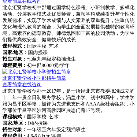
查看简章
在线咨询
北京汇贤学校初中部通过国学特色课程、小班制教学、多样化
活动、分层教学模式及优质师资，兼顾学科成绩提升与个性化
发展需求，实现了学术成绩与人文素养的双重提升，注重传统
文化与现代教育的融合，为学生的全面发展提供独特的教育环
境，高素养的德育教育、师德氛围和丰富的校园活动，为学生
们提供高效安全、健康快乐的成长
课程模式：
国际学校 艺术
国家/地区：
国内授课
招生对象：
七至九年级定额插班生
课程费用：
初中部86000元/学年
北京汇贤学校小学部招生简章
查看简章
在线咨询
北京汇贤学校创办于2017年，是一所经北京市教委批准成立的
十二年一贯全日制民办学校，涵盖小学、初中和高中，学生学
籍为昌平区学籍，被评为先进党支部和AAAA级社会组织，小
学部位于昌平区沙河高教园区展思门路17号院。
课程模式：
国际学校 艺术
国家/地区：
国内授课
招生对象：
一年级至六年级定额插班生
课程费用：
4.6-6.8万元/学年