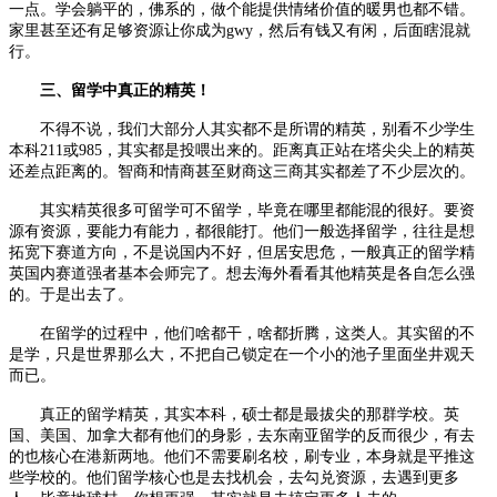
一点。学会躺平的，佛系的，做个能提供情绪价值的暖男也都不错。
家里甚至还有足够资源让你成为gwy，然后有钱又有闲，后面瞎混就
行。
三、留学中真正的精英！
不得不说，我们大部分人其实都不是所谓的精英，别看不少学生
本科211或985，其实都是投喂出来的。距离真正站在塔尖尖上的精英
还差点距离的。智商和情商甚至财商这三商其实都差了不少层次的。
其实精英很多可留学可不留学，毕竟在哪里都能混的很好。要资
源有资源，要能力有能力，都很能打。他们一般选择留学，往往是想
拓宽下赛道方向，不是说国内不好，但居安思危，一般真正的留学精
英国内赛道强者基本会师完了。想去海外看看其他精英是各自怎么强
的。于是出去了。
在留学的过程中，他们啥都干，啥都折腾，这类人。其实留的不
是学，只是世界那么大，不把自己锁定在一个小的池子里面坐井观天
而已。
真正的留学精英，其实本科，硕士都是最拔尖的那群学校。英
国、美国、加拿大都有他们的身影，去东南亚留学的反而很少，有去
的也核心在港新两地。他们不需要刷名校，刷专业，本身就是平推这
些学校的。他们留学核心也是去找机会，去勾兑资源，去遇到更多