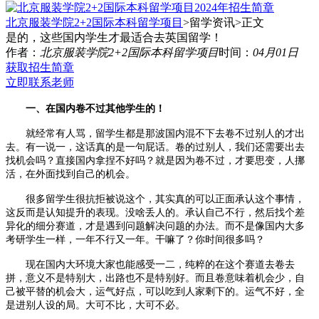
北京服装学院2+2国际本科留学项目
>留学资讯>
正文
是的，这些国内学生才最适合去英国留学！
作者：
北京服装学院2+2国际本科留学项目
时间：
04月01日
获取招生简章
立即联系老师
一、在国内卷不过其他学生的！
就经常有人骂，留学生都是那波国内混不下去卷不过别人的才出
去。有一说一，这话真的是一句屁话。卷的过别人，我们还需要出去
找机会吗？直接国内拿捏不好吗？就是因为卷不过，才要思变，人挪
活，在外面找到自己的机会。
很多留学生很抗拒被说这个，其实真的可以正面承认这个事情，
这反而是认知提升的表现。没啥丢人的。承认自己不行，然后找个差
异化的细分赛道，才是遇到问题解决问题的办法。而不是像国内大多
考研学生一样，一年不行又一年。干嘛了？你时间很多吗？
现在国内大环境大家也能感受一二，纯粹的在这个赛道去卷去
拼，意义不是特别大，出路也不是特别好。而且卷意味着机会少，自
己被平替的机会大，运气好点，可以吃到人家剩下的。运气不好，全
是进别人设的局。大可不比，大可不必。