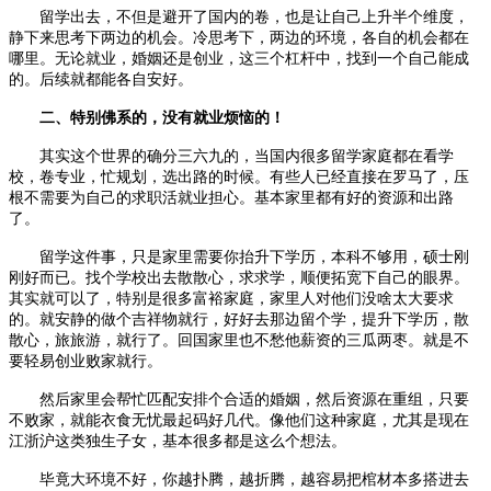
留学出去，不但是避开了国内的卷，也是让自己上升半个维度，
静下来思考下两边的机会。冷思考下，两边的环境，各自的机会都在
哪里。无论就业，婚姻还是创业，这三个杠杆中，找到一个自己能成
的。后续就都能各自安好。
二、特别佛系的，没有就业烦恼的！
其实这个世界的确分三六九的，当国内很多留学家庭都在看学
校，卷专业，忙规划，选出路的时候。有些人已经直接在罗马了，压
根不需要为自己的求职活就业担心。基本家里都有好的资源和出路
了。
留学这件事，只是家里需要你抬升下学历，本科不够用，硕士刚
刚好而已。找个学校出去散散心，求求学，顺便拓宽下自己的眼界。
其实就可以了，特别是很多富裕家庭，家里人对他们没啥太大要求
的。就安静的做个吉祥物就行，好好去那边留个学，提升下学历，散
散心，旅旅游，就行了。回国家里也不愁他薪资的三瓜两枣。就是不
要轻易创业败家就行。
然后家里会帮忙匹配安排个合适的婚姻，然后资源在重组，只要
不败家，就能衣食无忧最起码好几代。像他们这种家庭，尤其是现在
江浙沪这类独生子女，基本很多都是这么个想法。
毕竟大环境不好，你越扑腾，越折腾，越容易把棺材本多搭进去